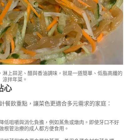
，淋上蒜泥、醋與香油調味，就是一道簡單、低脂高纖的
涼拌年菜。
貼心
計餐飲重點，讓菜色更適合多元需求的家庭：
降低咀嚼與消化負擔，例如蒸魚或燉肉。即使牙口不好
做根管治療的成人都方便食用。