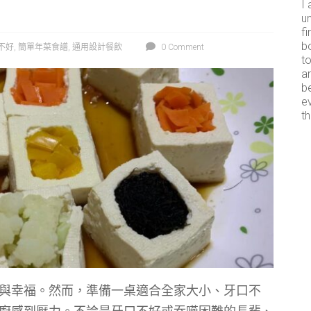
I 
un
fi
b
不好
,
簡單年菜食譜
,
通用設計餐飲
0 Comment
t
ar
b
e
th
與幸福。然而，準備一桌適合全家大小、牙口不