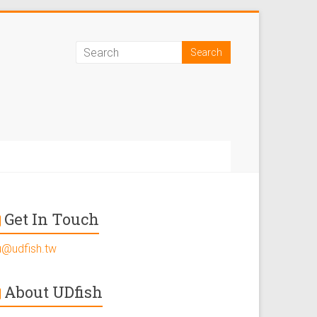
Get In Touch
u@udfish.tw
About UDfish