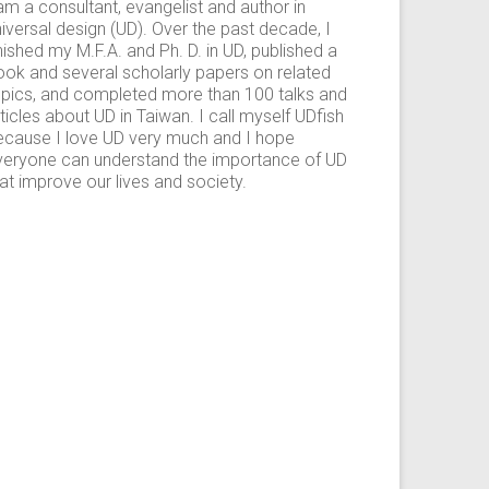
am a consultant, evangelist and author in
iversal design (UD). Over the past decade, I
nished my M.F.A. and Ph. D. in UD, published a
ook and several scholarly papers on related
opics, and completed more than 100 talks and
ticles about UD in Taiwan. I call myself UDfish
ecause I love UD very much and I hope
veryone can understand the importance of UD
at improve our lives and society.