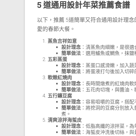
5 道通用設計年菜推薦食譜
以下，推薦 5道簡單又符合通用設計理
愛的春節大餐。
蒸魚吉祥如意
設計理念
：清蒸魚肉細嫩，是很適
簡單做法
：選用鱸魚或鯛魚，抹鹽
五彩蒸蛋
設計理念
：蒸蛋口感滑嫩，加入蔬
簡單做法
：將蛋液打勻後加入切碎
軟嫩紅燒肉
設計理念
：長時間燉煮的紅燒肉軟
簡單做法
：五花肉切塊，與醬油、糖
五行鑲豆腐
設計理念
：容易咀嚼的豆腐，搭配
簡單做法
：將挖洞的豆腐分別放入
煮。
清爽涼拌海蜇皮
設計理念
：低脂高纖的涼拌菜，為
簡單做法
：海蜇皮沖洗後切絲，與