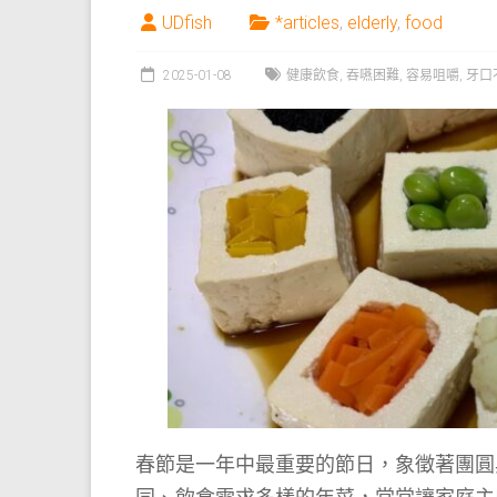
UDfish
*articles
,
elderly
,
food
2025-01-08
健康飲食
,
吞嚥困難
,
容易咀嚼
,
牙口
春節是一年中最重要的節日，象徵著團圓