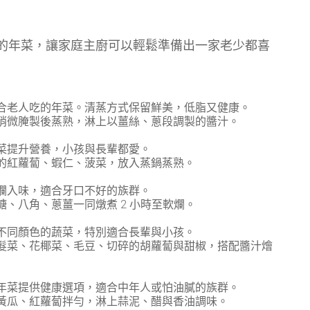
念的年菜，讓家庭主廚可以輕鬆準備出一家老少都喜
合老人吃的年菜。清蒸方式保留鮮美，低脂又健康。
稍微腌製後蒸熟，淋上以薑絲、蔥段調製的醬汁。
菜提升營養，小孩與長輩都愛。
的紅蘿蔔、蝦仁、菠菜，放入蒸鍋蒸熟。
爛入味，適合牙口不好的族群。
、八角、蔥薑一同燉煮 2 小時至軟爛。
不同顏色的蔬菜，特別適合長輩與小孩。
髮菜、花椰菜、毛豆、切碎的胡蘿蔔與甜椒，搭配醬汁燴
年菜提供健康選項，適合中年人或怕油膩的族群。
黃瓜、紅蘿蔔拌勻，淋上蒜泥、醋與香油調味。