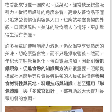
物看起來很像一團肉泥、蔬菜泥，經常缺乏視覺吸
引力。從通用設計的角度來看，高齡友善食品不應
只追求營養價值與容易入口，也應該考慮食物的外
觀、口感與風味。美味的飲食讓人心情好，更能覺
得生活有尊嚴。
許多長輩即使咀嚼能力減退，仍然渴望享受熟悉的
美味，想吃原型食物，而不只是攝取營養。然而，
年紀大了味覺會退化、蛋白質需增加，因此
引發飢
餓現象、促進食慾的知識與方法
都很重要。照顧機
構或社區廚房等負責長者供餐的人員如果懂得
善用
食材特性與質地、料理技巧與知識
，甚至
運用「聯
覺體驗」與「多感官設計」
，都有助於大大提升長
輩用餐的意願。