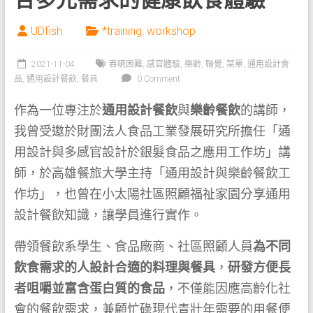
UDfish
*training
,
workshop
2021-11-04
吞嚥困難
,
感官體驗
,
樂齡
,
聯覺
,
菜單
,
通用設計食
品
,
通用設計餐飲
,
餐具
0 Comment
作為一位專注於
通用設計餐飲
與
樂齡餐飲
的講師，
我曾受邀於財團法人食品工業發展研究所擔任「通
用設計與多感官設計於銀髮食品之應用工作坊」講
師，於高雄餐旅大學主持「通用設計與樂齡餐飲工
作坊」，也曾在小太陽社區照顧福祉家園分享通用
設計餐飲知識，讓學員進行實作。
帶領餐飲系學生、食品廠商、社區照顧人員
為不同
飲食需求的人設計合適的料理與餐具
，
研發方便長
者咀嚼並富含蛋白質的食品
，不僅能因應高齡化社
會的餐飲需求，兼顧忙碌現代青壯年需要的用餐便