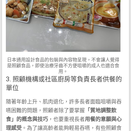
日本通用設計食品的包裝與內容物呈現，不會讓人覺得
是照顧食品，即使治療牙齒不方便咀嚼的成人也適合食
用。
3. 照顧機構或社區廚房等負責長者供餐的
單位
隨著年齡上升、肌肉退化，許多長者面臨咀嚼與吞
嚥困難的問題，照顧者除了要掌握
「質地調整飲
食」的概念與技巧
，也要重視長者
用餐的意願與心
理感受
。為了讓高齡者能夠輕易吞嚥，有些照顧食