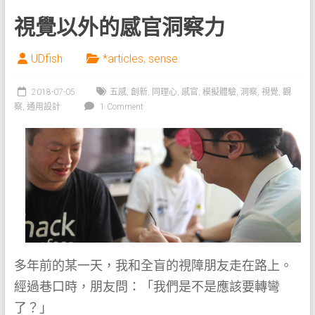
視覺以外的感官洞察力
UDfish
*articles
,
sense
2018-07-05
五感
,
創新
,
同理心
,
感官
,
模擬體驗
,
洞察
,
視覺
,
觀
察
,
通用設計
1 Comment
多年前的某一天，我和全盲的視障朋友走在路上。
經過巷口時，朋友問：「我們是不是應該要轉彎
了？」