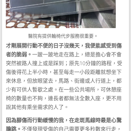
醫院有提供輪椅代步服務很重要。
才剛展開行動不便的日子沒幾天，我便能感受到傷
者的脆弱。
一跛一跛地走在路上，總是擔心會不會
突然被路人撞上或是踩到；原先10分鐘的路程，受
傷後得花上半小時，甚至每走一小段距離就想坐下
來休息，但放眼望去，馬路、街邊或人行道上，都
少有可供人暫歇之處。在一些公共場所，可休憩座
椅的數量也不夠，連長者都無法全數入座，更不用
說其他有乘坐需求的人了。
因為腳傷而行動緩慢的我，在走斑馬線時最是心驚
膽跳。
不僅發現受傷的自己需要更多秒數來行走，