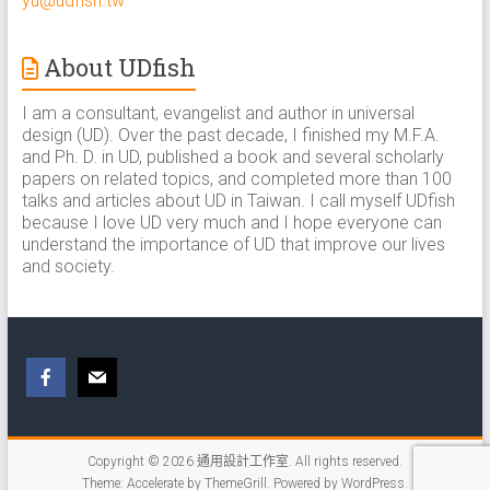
yu@udfish.tw
About UDfish
I am a consultant, evangelist and author in universal
design (UD). Over the past decade, I finished my M.F.A.
and Ph. D. in UD, published a book and several scholarly
papers on related topics, and completed more than 100
talks and articles about UD in Taiwan. I call myself UDfish
because I love UD very much and I hope everyone can
understand the importance of UD that improve our lives
and society.
Copyright © 2026
通用設計工作室
. All rights reserved.
Theme:
Accelerate
by ThemeGrill. Powered by
WordPress
.