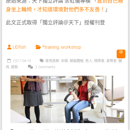
原始來源：天下獨立評論 余虹儀專欄 「
直到自己親
身坐上輪椅，才知道環境對他們多不友善！
」
此文正式取得「獨立評論＠天下」授權刊登
UDfish
*training
,
workshop
2017-04-19
使用族群
,
孕婦
,
模擬體驗
,
老人
,
視障者
,
身障者
,
輔
具
,
銀髮
2 Comments