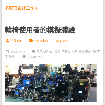
多感官設計工作坊
輪椅使用者的模擬體驗
UDfish
*articles
,
public-place
2018-07-05
使用族群
,
公共設計
,
同理心
,
服務
,
模擬體驗
,
行動不
便
,
輪椅
0 Comment