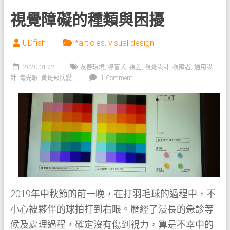
視覺障礙的種類與困擾
UDfish
*articles
,
visual design
2020-01-22
友善環境
,
導盲犬
,
視差
,
視覺設計
,
視障者
,
通用設
計
,
青光眼
,
黃斑部病變
1 Comment
2019年中秋節的前一晚，在打羽毛球的過程中，不
小心被夥伴的球拍打到右眼。歷經了漫長的急診等
候及處理過程，確定沒有傷到視力，算是不幸中的