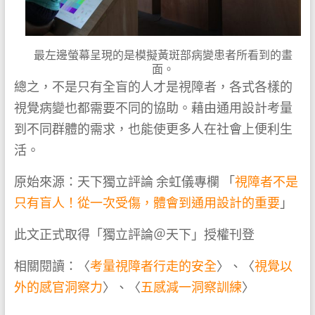
最左邊螢幕呈現的是模擬黃斑部病變患者所看到的畫
面。
總之，不是只有全盲的人才是視障者，各式各樣的
視覺病變也都需要不同的協助。藉由通用設計考量
到不同群體的需求，也能使更多人在社會上便利生
活。
原始來源：天下獨立評論 余虹儀專欄 「
視障者不是
只有盲人！從一次受傷，體會到通用設計的重要
」
此文正式取得「獨立評論＠天下」授權刊登
相關閱讀：〈
考量視障者行走的安全
〉、〈
視覺以
外的感官洞察力
〉、〈
五感減一洞察訓練
〉