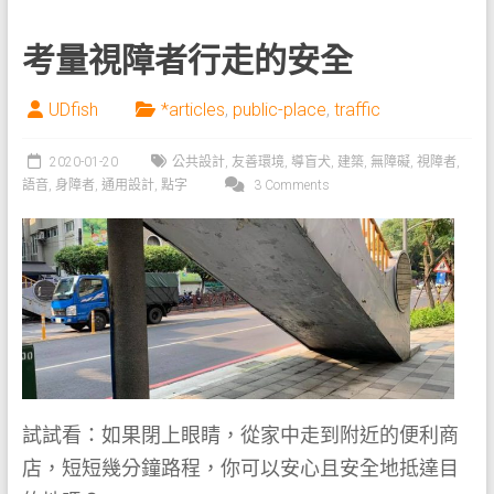
考量視障者行走的安全
UDfish
*articles
,
public-place
,
traffic
2020-01-20
公共設計
,
友善環境
,
導盲犬
,
建築
,
無障礙
,
視障者
,
語音
,
身障者
,
通用設計
,
點字
3 Comments
試試看：如果閉上眼睛，從家中走到附近的便利商
店，短短幾分鐘路程，你可以安心且安全地抵達目