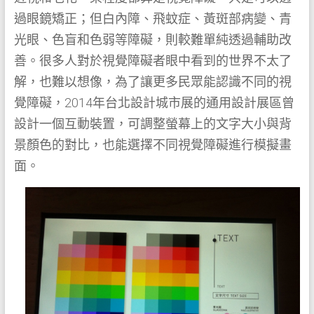
過眼鏡矯正；但白內障、飛蚊症、黃斑部病變、青
光眼、色盲和色弱等障礙，則較難單純透過輔助改
善。很多人對於視覺障礙者眼中看到的世界不太了
解，也難以想像，為了讓更多民眾能認識不同的視
覺障礙，2014年台北設計城市展的通用設計展區曾
設計一個互動裝置，可調整螢幕上的文字大小與背
景顏色的對比，也能選擇不同視覺障礙進行模擬畫
面。