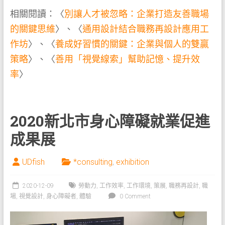
相關閱讀：〈
別讓人才被忽略：企業打造友善職場
的關鍵思維
〉、〈
通用設計結合職務再設計應用工
作坊
〉、〈
養成好習慣的關鍵：企業與個人的雙贏
策略
〉、〈
善用「視覺線索」幫助記憶、提升效
率
〉
2020新北市身心障礙就業促進
成果展
UDfish
*consulting
,
exhibition
2020-12-09
勞動力
,
工作效率
,
工作環境
,
策展
,
職務再設計
,
職
場
,
視覺設計
,
身心障礙者
,
體驗
0 Comment