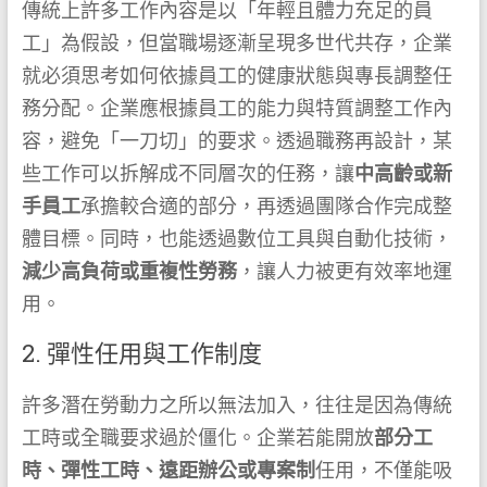
傳統上許多工作內容是以「年輕且體力充足的員
工」為假設，但當職場逐漸呈現多世代共存，企業
就必須思考如何依據員工的健康狀態與專長調整任
務分配。企業應根據員工的能力與特質調整工作內
容，避免「一刀切」的要求。透過職務再設計，某
些工作可以拆解成不同層次的任務，讓
中高齡或新
手員工
承擔較合適的部分，再透過團隊合作完成整
體目標。同時，也能透過數位工具與自動化技術，
減少高負荷或重複性勞務
，讓人力被更有效率地運
用。
2. 彈性任用與工作制度
許多潛在勞動力之所以無法加入，往往是因為傳統
工時或全職要求過於僵化。企業若能開放
部分工
時、彈性工時、遠距辦公或專案制
任用，不僅能吸