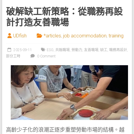
破解缺工新策略：從職務再設
計打造友善職場
UDfish
*articles
,
job accommodation
,
training
2025-09-11
ESG
,
共融職場
,
勞動力
,
友善職場
,
缺工
,
職務再設計
,
部分工時
0 Comment
高齡少子化的浪潮正逐步重塑勞動市場的結構。越