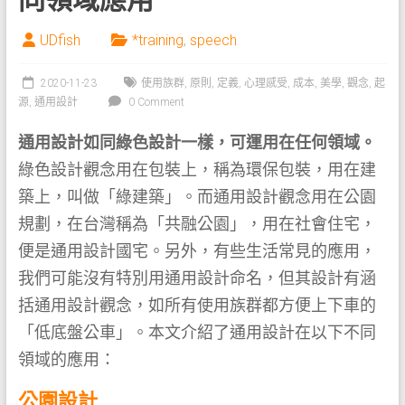
UDfish
*training
,
speech
2020-11-23
使用族群
,
原則
,
定義
,
心理感受
,
成本
,
美學
,
觀念
,
起
源
,
通用設計
0 Comment
通用設計如同綠色設計一樣，可運用在任何領域。
綠色設計觀念用在包裝上，稱為環保包裝，用在建
築上，叫做「綠建築」。而通用設計觀念用在公園
規劃，在台灣稱為「共融公園」，用在社會住宅，
便是通用設計國宅。另外，有些生活常見的應用，
我們可能沒有特別用通用設計命名，但其設計有涵
括通用設計觀念，如所有使用族群都方便上下車的
「低底盤公車」。本文介紹了通用設計在以下不同
領域的應用：
公園設計