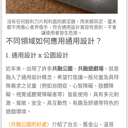
沒有任何銳利刀片和利面的磨泥器，用來磨蒜泥、薑末
都不用擔心會弄傷手，符合通用設計寬容性原則，不會
讓使用者發生危險。
不同領域如何應用通用設計？
1. 通用設計 x 公園設計
近年來，出現了許多
共融公園
、
共融遊戲場
，就是
融入了通用設計概念，希望打造讓一般兒童及具特
殊需求之兒童（例如自閉症、心智障礙、肢體障
礙、視覺或聽覺障礙者等）皆能使用，具有多元刺
激、寬敞、安全、具互動性、有趣及舒適等特色的
遊戲環境。
〈共融公園的好處〉
介紹了台北、舊金山、溫哥