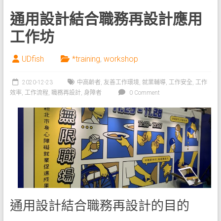
通用設計結合職務再設計應用
工作坊
UDfish
*training
,
workshop
2020-12-23
中高齡者
,
友善工作環境
,
就業輔導
,
工作安全
,
工作
效率
,
工作流程
,
職務再設計
,
身障者
0 Comment
通用設計結合職務再設計的目的