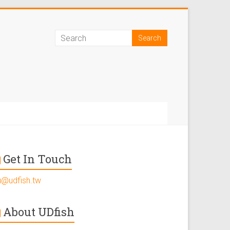
Get In Touch
u@udfish.tw
About UDfish