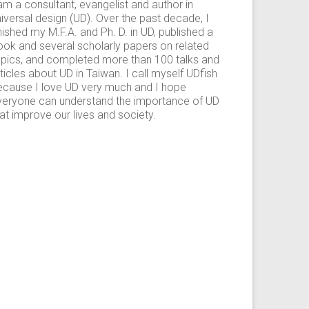
am a consultant, evangelist and author in
iversal design (UD). Over the past decade, I
nished my M.F.A. and Ph. D. in UD, published a
ook and several scholarly papers on related
opics, and completed more than 100 talks and
ticles about UD in Taiwan. I call myself UDfish
ecause I love UD very much and I hope
veryone can understand the importance of UD
at improve our lives and society.