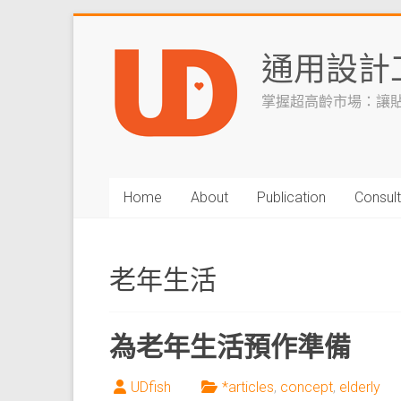
Skip
to
通用設計
content
掌握超高齡市場：讓
Home
About
Publication
Consult
老年生活
為老年生活預作準備
UDfish
*articles
,
concept
,
elderly