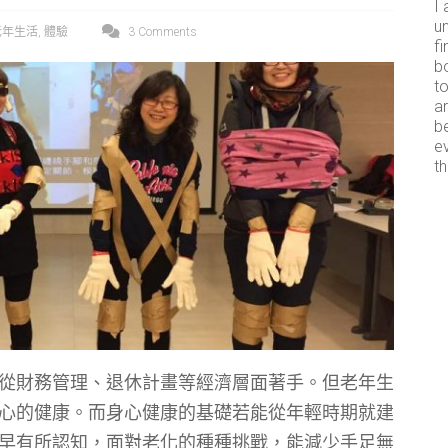
I 
un
老年生活
,
體驗
3 Comments
fi
b
t
ar
b
e
th
從財務管理、退休計畫等經濟層面著手。但老年生
心的健康。而身心健康的基礎若能從年輕時期就建
早有所認知，面對老化的種種挑戰，能減少手足無