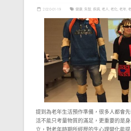
2020-01-19
健康
,
失智
,
疾病
,
老人
,
老化
,
老年
,
提到為老年生活預作準備，很多人都會先
活不能只考量物質的滿足，更重要的是身
立，對老年時期所經歷的生心理變化能提