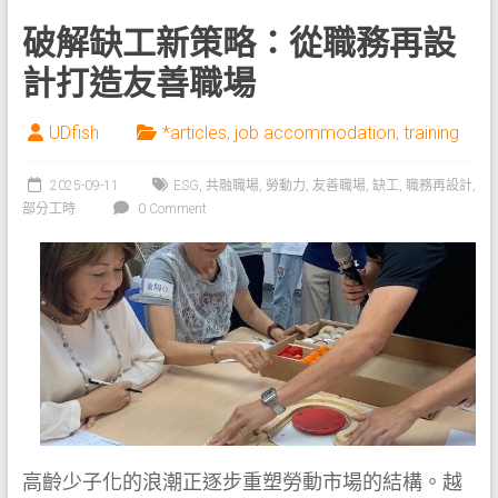
破解缺工新策略：從職務再設
計打造友善職場
UDfish
*articles
,
job accommodation
,
training
2025-09-11
ESG
,
共融職場
,
勞動力
,
友善職場
,
缺工
,
職務再設計
,
部分工時
0 Comment
高齡少子化的浪潮正逐步重塑勞動市場的結構。越