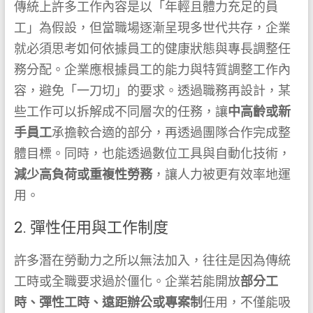
傳統上許多工作內容是以「年輕且體力充足的員
工」為假設，但當職場逐漸呈現多世代共存，企業
就必須思考如何依據員工的健康狀態與專長調整任
務分配。企業應根據員工的能力與特質調整工作內
容，避免「一刀切」的要求。透過職務再設計，某
些工作可以拆解成不同層次的任務，讓
中高齡或新
手員工
承擔較合適的部分，再透過團隊合作完成整
體目標。同時，也能透過數位工具與自動化技術，
減少高負荷或重複性勞務
，讓人力被更有效率地運
用。
2. 彈性任用與工作制度
許多潛在勞動力之所以無法加入，往往是因為傳統
工時或全職要求過於僵化。企業若能開放
部分工
時、彈性工時、遠距辦公或專案制
任用，不僅能吸