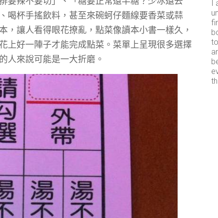
排要辣不要切」、「糖要正常還半糖？少冰還去
I 
un
、喝杯手搖飲料，甚至來碗蚵仔麵線要香菜或蒜
fi
本，讓人看得眼花撩亂，點菜像讀本小書一樣久，
b
t
花上好一陣子才能完成點菜。菜單上呈現很多選擇
ar
的人來說可能是一大折磨。
b
e
th