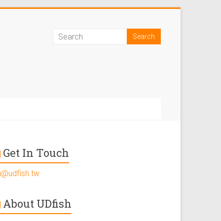
Get In Touch
u@udfish.tw
About UDfish