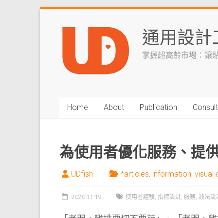
Skip
to
通用設計
content
掌握超高齡市場：讓
Home
About
Publication
Consult
為使用者優化服務、提
UDfish
*articles
,
information
,
visual 
2020-11-19
使用者經驗
,
指標設計
,
服務
,
減法設