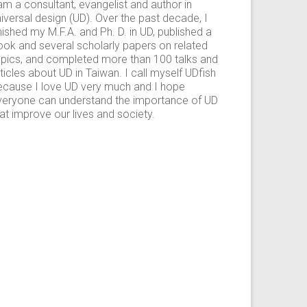
am a consultant, evangelist and author in
iversal design (UD). Over the past decade, I
nished my M.F.A. and Ph. D. in UD, published a
ook and several scholarly papers on related
opics, and completed more than 100 talks and
ticles about UD in Taiwan. I call myself UDfish
ecause I love UD very much and I hope
veryone can understand the importance of UD
at improve our lives and society.